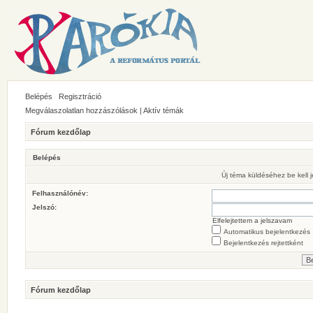
Belépés
Regisztráció
Megválaszolatlan hozzászólások
|
Aktív témák
Fórum kezdőlap
Belépés
Új téma küldéséhez be kell
Felhasználónév:
Jelszó:
Elfelejtettem a jelszavam
Automatikus bejelentkezés
Bejelentkezés rejtettként
Fórum kezdőlap