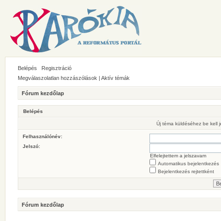
Belépés
Regisztráció
Megválaszolatlan hozzászólások
|
Aktív témák
Fórum kezdőlap
Belépés
Új téma küldéséhez be kell
Felhasználónév:
Jelszó:
Elfelejtettem a jelszavam
Automatikus bejelentkezés
Bejelentkezés rejtettként
Fórum kezdőlap