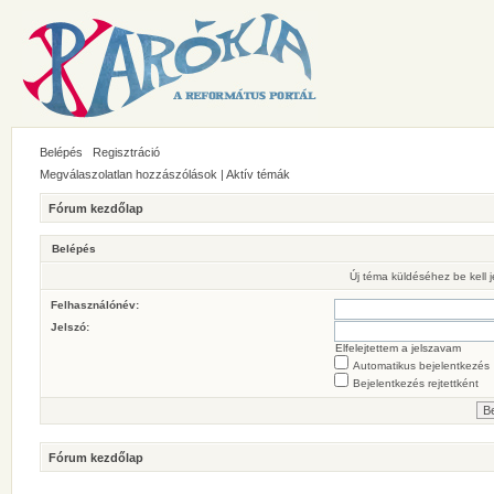
Belépés
Regisztráció
Megválaszolatlan hozzászólások
|
Aktív témák
Fórum kezdőlap
Belépés
Új téma küldéséhez be kell
Felhasználónév:
Jelszó:
Elfelejtettem a jelszavam
Automatikus bejelentkezés
Bejelentkezés rejtettként
Fórum kezdőlap