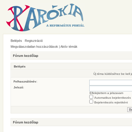
Belépés
Regisztráció
Megválaszolatlan hozzászólások
|
Aktív témák
Fórum kezdőlap
Belépés
Új téma küldéséhez be kell
Felhasználónév:
Jelszó:
Elfelejtettem a jelszavam
Automatikus bejelentkezés
Bejelentkezés rejtettként
Fórum kezdőlap