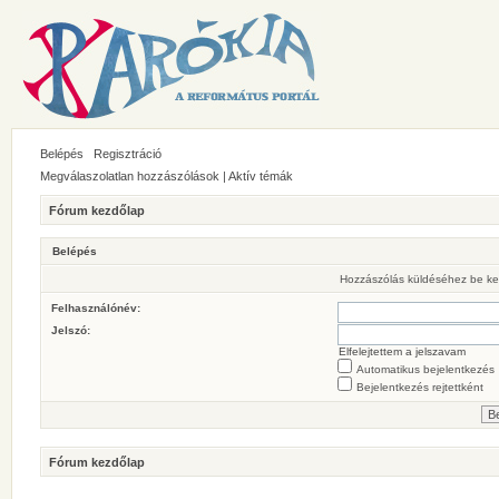
Belépés
Regisztráció
Megválaszolatlan hozzászólások
|
Aktív témák
Fórum kezdőlap
Belépés
Hozzászólás küldéséhez be ke
Felhasználónév:
Jelszó:
Elfelejtettem a jelszavam
Automatikus bejelentkezés
Bejelentkezés rejtettként
Fórum kezdőlap