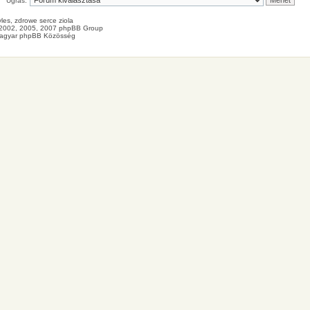
Ugrás:
les
, zdrowe
serce
ziola
2002, 2005, 2007 phpBB Group
agyar phpBB Közösség