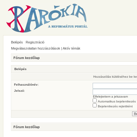
Belépés
Regisztráció
Megválaszolatlan hozzászólások
|
Aktív témák
Fórum kezdőlap
Belépés
Hozzászólás küldéséhez be ke
Felhasználónév:
Jelszó:
Elfelejtettem a jelszavam
Automatikus bejelentkezés
Bejelentkezés rejtettként
Fórum kezdőlap