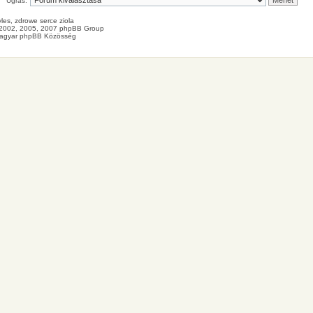
Ugrás:
les
, zdrowe
serce
ziola
2002, 2005, 2007 phpBB Group
agyar phpBB Közösség