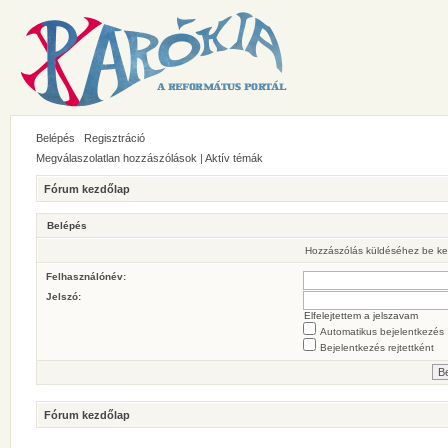
Belépés
Regisztráció
Megválaszolatlan hozzászólások
|
Aktív témák
Fórum kezdőlap
Belépés
Hozzászólás küldéséhez be ke
Felhasználónév:
Jelszó:
Elfelejtettem a jelszavam
Automatikus bejelentkezés
Bejelentkezés rejtettként
Fórum kezdőlap