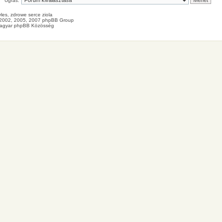
Ugrás:
les
, zdrowe
serce
ziola
2002, 2005, 2007 phpBB Group
agyar phpBB Közösség