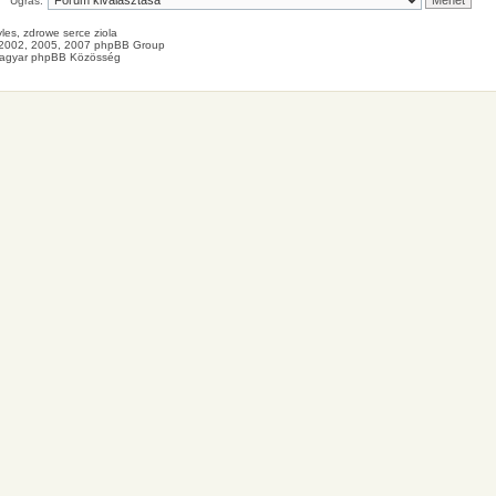
Ugrás:
les
, zdrowe
serce
ziola
2002, 2005, 2007 phpBB Group
agyar phpBB Közösség