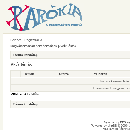
Belépés
Regisztráció
Megválaszolatlan hozzászólások
|
Aktív témák
Fórum kezdőlap
Aktív témák
Témák
Szerző
Válaszok
Nincs a keresési felté
Hozzászólások megjelenítés
Oldal:
1
/
1
[ 0 találat ]
Fórum kezdőlap
Style by
phpBB3 sty
Powered by
phpBB
© 2000, 
Magyar fordítás ©
M