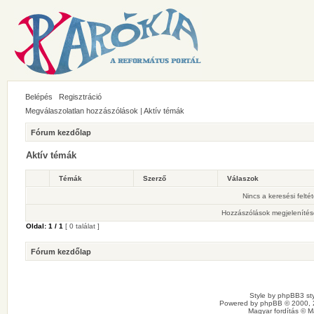
Belépés
Regisztráció
Megválaszolatlan hozzászólások
|
Aktív témák
Fórum kezdőlap
Aktív témák
Témák
Szerző
Válaszok
Nincs a keresési felté
Hozzászólások megjelenítés
Oldal:
1
/
1
[ 0 találat ]
Fórum kezdőlap
Style by
phpBB3 sty
Powered by
phpBB
© 2000, 
Magyar fordítás ©
M