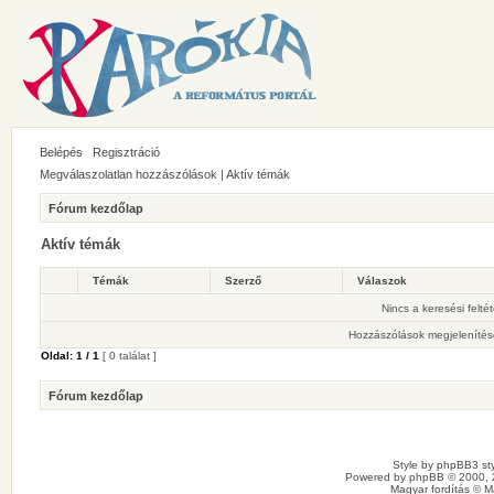
Belépés
Regisztráció
Megválaszolatlan hozzászólások
|
Aktív témák
Fórum kezdőlap
Aktív témák
Témák
Szerző
Válaszok
Nincs a keresési felté
Hozzászólások megjelenítés
Oldal:
1
/
1
[ 0 találat ]
Fórum kezdőlap
Style by
phpBB3 sty
Powered by
phpBB
© 2000, 
Magyar fordítás ©
M