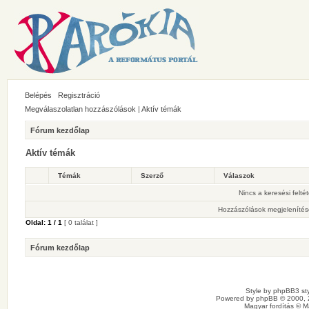
Belépés
Regisztráció
Megválaszolatlan hozzászólások
|
Aktív témák
Fórum kezdőlap
Aktív témák
Témák
Szerző
Válaszok
Nincs a keresési felté
Hozzászólások megjelenítés
Oldal:
1
/
1
[ 0 találat ]
Fórum kezdőlap
Style by
phpBB3 sty
Powered by
phpBB
© 2000, 
Magyar fordítás ©
M