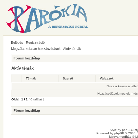
Belépés
Regisztráció
Megválaszolatlan hozzászólások
|
Aktív témák
Fórum kezdőlap
Aktív témák
Témák
Szerző
Válaszok
Nincs a keresési felté
Hozzászólások megjelenítés
Oldal:
1
/
1
[ 0 találat ]
Fórum kezdőlap
Style by
phpBB3 sty
Powered by
phpBB
© 2000, 
Magyar fordítás ©
M