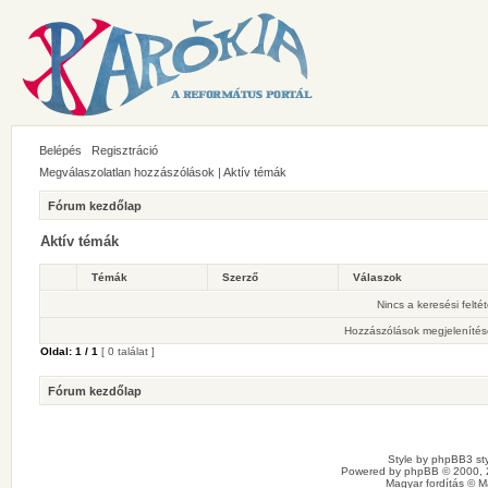
Belépés
Regisztráció
Megválaszolatlan hozzászólások
|
Aktív témák
Fórum kezdőlap
Aktív témák
Témák
Szerző
Válaszok
Nincs a keresési felté
Hozzászólások megjelenítés
Oldal:
1
/
1
[ 0 találat ]
Fórum kezdőlap
Style by
phpBB3 sty
Powered by
phpBB
© 2000, 
Magyar fordítás ©
M