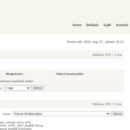
Home
Belépés
GyIK
Keresés
Pontos idő: 2026. aug. 07., péntek 15:23
Időzóna: UTC + 1 óra
Megtekintve
Utolsó hozzászólás
teleknek megfelelő találat.
e:
Időzóna: UTC + 1 óra
Ugrás:
les
, zdrowe
serce
ziola
2002, 2005, 2007 phpBB Group
agyar phpBB Közösség