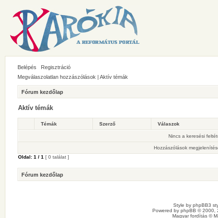
Belépés
Regisztráció
Megválaszolatlan hozzászólások
|
Aktív témák
Fórum kezdőlap
Aktív témák
Témák
Szerző
Válaszok
Nincs a keresési felté
Hozzászólások megjelenítés
Oldal:
1
/
1
[ 0 találat ]
Fórum kezdőlap
Style by
phpBB3 sty
Powered by
phpBB
© 2000, 
Magyar fordítás ©
M