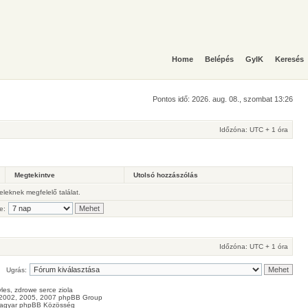
Home
Belépés
GyIK
Keresés
Pontos idő: 2026. aug. 08., szombat 13:26
Időzóna: UTC + 1 óra
Megtekintve
Utolsó hozzászólás
teleknek megfelelő találat.
e:
Időzóna: UTC + 1 óra
Ugrás:
les
, zdrowe
serce
ziola
2002, 2005, 2007 phpBB Group
agyar phpBB Közösség