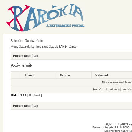
Belépés
Regisztráció
Megválaszolatlan hozzászólások
|
Aktív témák
Fórum kezdőlap
Aktív témák
Témák
Szerző
Válaszok
Nincs a keresési felté
Hozzászólások megjelenítés
Oldal:
1
/
1
[ 0 találat ]
Fórum kezdőlap
Style by
phpBB3 sty
Powered by
phpBB
© 2000, 
Magyar fordítás ©
M