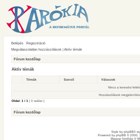
Belépés
Regisztráció
Megválaszolatlan hozzászólások
|
Aktív témák
Fórum kezdőlap
Aktív témák
Témák
Szerző
Válaszok
Nincs a keresési felté
Hozzászólások megjelenítés
Oldal:
1
/
1
[ 0 találat ]
Fórum kezdőlap
Style by
phpBB3 sty
Powered by
phpBB
© 2000, 
Magyar fordítás ©
M