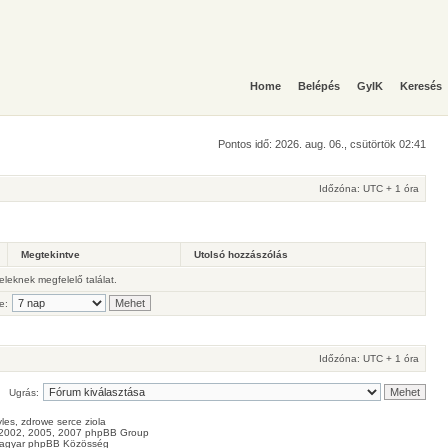
Home
Belépés
GyIK
Keresés
Pontos idő: 2026. aug. 06., csütörtök 02:41
Időzóna: UTC + 1 óra
Megtekintve
Utolsó hozzászólás
teleknek megfelelő találat.
e:
Időzóna: UTC + 1 óra
Ugrás:
les
, zdrowe
serce
ziola
2002, 2005, 2007 phpBB Group
agyar phpBB Közösség