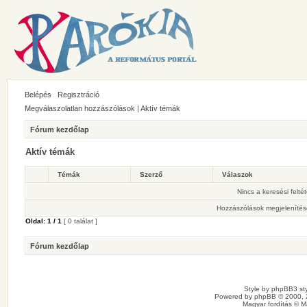
Belépés
Regisztráció
Megválaszolatlan hozzászólások
|
Aktív témák
Fórum kezdőlap
Aktív témák
Témák
Szerző
Válaszok
Nincs a keresési felté
Hozzászólások megjelenítés
Oldal:
1
/
1
[ 0 találat ]
Fórum kezdőlap
Style by
phpBB3 sty
Powered by
phpBB
© 2000, 
Magyar fordítás ©
M