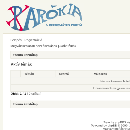
Belépés
Regisztráció
Megválaszolatlan hozzászólások
|
Aktív témák
Fórum kezdőlap
Aktív témák
Témák
Szerző
Válaszok
Nincs a keresési felté
Hozzászólások megjelenítés
Oldal:
1
/
1
[ 0 találat ]
Fórum kezdőlap
Style by
phpBB3 sty
Powered by
phpBB
© 2000, 
Magyar fordítás ©
M