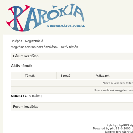
Belépés
Regisztráció
Megválaszolatlan hozzászólások
|
Aktív témák
Fórum kezdőlap
Aktív témák
Témák
Szerző
Válaszok
Nincs a keresési felté
Hozzászólások megjelenítés
Oldal:
1
/
1
[ 0 találat ]
Fórum kezdőlap
Style by
phpBB3 sty
Powered by
phpBB
© 2000, 
Magyar fordítás ©
M