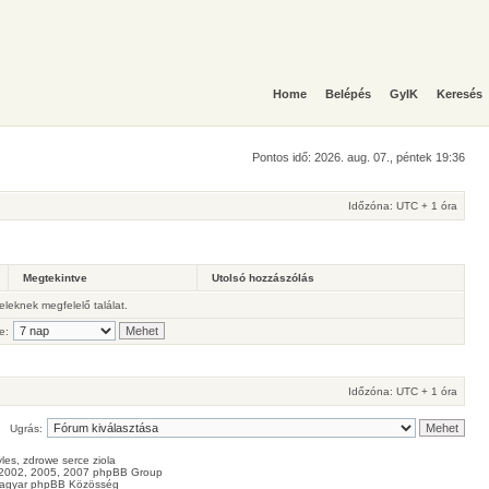
Home
Belépés
GyIK
Keresés
Pontos idő: 2026. aug. 07., péntek 19:36
Időzóna: UTC + 1 óra
Megtekintve
Utolsó hozzászólás
teleknek megfelelő találat.
e:
Időzóna: UTC + 1 óra
Ugrás:
les
, zdrowe
serce
ziola
2002, 2005, 2007 phpBB Group
agyar phpBB Közösség