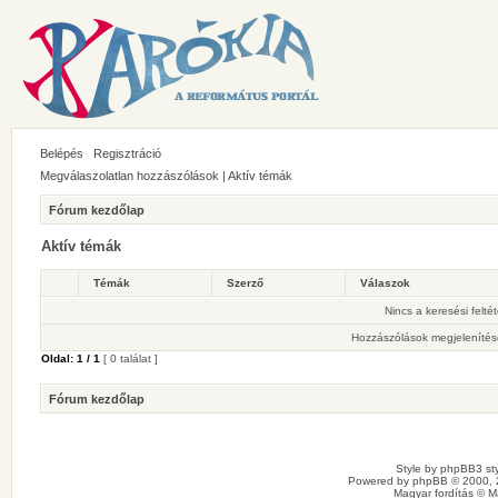
Belépés
Regisztráció
Megválaszolatlan hozzászólások
|
Aktív témák
Fórum kezdőlap
Aktív témák
Témák
Szerző
Válaszok
Nincs a keresési felté
Hozzászólások megjelenítés
Oldal:
1
/
1
[ 0 találat ]
Fórum kezdőlap
Style by
phpBB3 sty
Powered by
phpBB
© 2000, 
Magyar fordítás ©
M