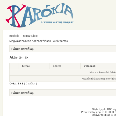
Belépés
Regisztráció
Megválaszolatlan hozzászólások
|
Aktív témák
Fórum kezdőlap
Aktív témák
Témák
Szerző
Válaszok
Nincs a keresési felté
Hozzászólások megjelenítés
Oldal:
1
/
1
[ 0 találat ]
Fórum kezdőlap
Style by
phpBB3 sty
Powered by
phpBB
© 2000, 
Magyar fordítás ©
M