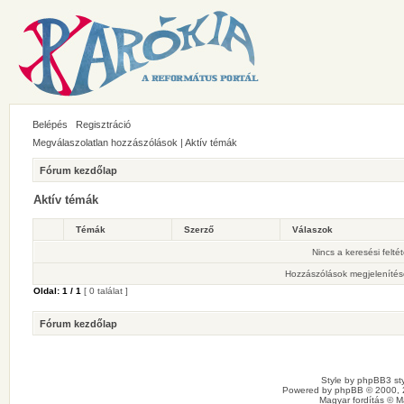
Belépés
Regisztráció
Megválaszolatlan hozzászólások
|
Aktív témák
Fórum kezdőlap
Aktív témák
Témák
Szerző
Válaszok
Nincs a keresési felté
Hozzászólások megjelenítés
Oldal:
1
/
1
[ 0 találat ]
Fórum kezdőlap
Style by
phpBB3 sty
Powered by
phpBB
© 2000, 
Magyar fordítás ©
M