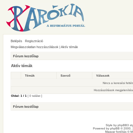
Belépés
Regisztráció
Megválaszolatlan hozzászólások
|
Aktív témák
Fórum kezdőlap
Aktív témák
Témák
Szerző
Válaszok
Nincs a keresési felté
Hozzászólások megjelenítés
Oldal:
1
/
1
[ 0 találat ]
Fórum kezdőlap
Style by
phpBB3 sty
Powered by
phpBB
© 2000, 
Magyar fordítás ©
M