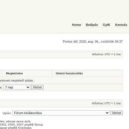
Home
Belépés
GyIK
Keresés
Pontos idő: 2026. aug. 06., csütörtök 04:37
Időzóna: UTC + 1 óra
Megtekintve
Utolsó hozzászólás
teleknek megfelelő találat.
e:
Időzóna: UTC + 1 óra
Ugrás:
les
, zdrowe
serce
ziola
2002, 2005, 2007 phpBB Group
agyar phpBB Közösség