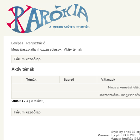
Belépés
Regisztráció
Megválaszolatlan hozzászólások
|
Aktív témák
Fórum kezdőlap
Aktív témák
Témák
Szerző
Válaszok
Nincs a keresési felté
Hozzászólások megjelenítés
Oldal:
1
/
1
[ 0 találat ]
Fórum kezdőlap
Style by
phpBB3 sty
Powered by
phpBB
© 2000, 
Magyar fordítás ©
M