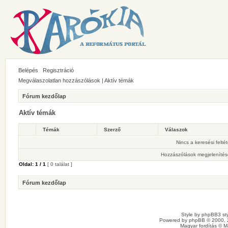
Belépés
Regisztráció
Megválaszolatlan hozzászólások
|
Aktív témák
Fórum kezdőlap
Aktív témák
Témák
Szerző
Válaszok
Nincs a keresési felté
Hozzászólások megjelenítés
Oldal:
1
/
1
[ 0 találat ]
Fórum kezdőlap
Style by
phpBB3 sty
Powered by
phpBB
© 2000, 
Magyar fordítás ©
M