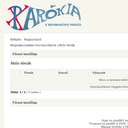
Belépés
Regisztráció
Megválaszolatlan hozzászólások
|
Aktív témák
Fórum kezdőlap
Aktív témák
Témák
Szerző
Válaszok
Nincs a keresési felté
Hozzászólások megjelenítés
Oldal:
1
/
1
[ 0 találat ]
Fórum kezdőlap
Style by
phpBB3 sty
Powered by
phpBB
© 2000, 
Magyar fordítás ©
M