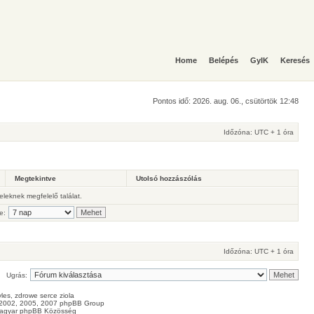
Home
Belépés
GyIK
Keresés
Pontos idő: 2026. aug. 06., csütörtök 12:48
Időzóna: UTC + 1 óra
Megtekintve
Utolsó hozzászólás
teleknek megfelelő találat.
e:
Időzóna: UTC + 1 óra
Ugrás:
les
, zdrowe
serce
ziola
2002, 2005, 2007 phpBB Group
agyar phpBB Közösség