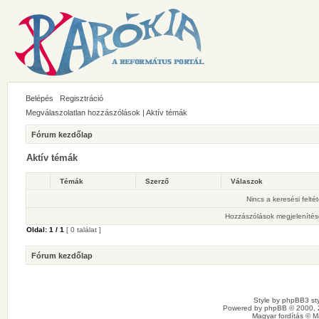
Belépés
Regisztráció
Megválaszolatlan hozzászólások
|
Aktív témák
Fórum kezdőlap
Aktív témák
Témák
Szerző
Válaszok
Nincs a keresési felté
Hozzászólások megjelenítés
Oldal:
1
/
1
[ 0 találat ]
Fórum kezdőlap
Style by
phpBB3 sty
Powered by
phpBB
© 2000, 
Magyar fordítás ©
M