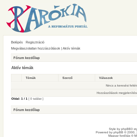
Belépés
Regisztráció
Megválaszolatlan hozzászólások
|
Aktív témák
Fórum kezdőlap
Aktív témák
Témák
Szerző
Válaszok
Nincs a keresési felté
Hozzászólások megjelenítés
Oldal:
1
/
1
[ 0 találat ]
Fórum kezdőlap
Style by
phpBB3 sty
Powered by
phpBB
© 2000, 
Magyar fordítás ©
M