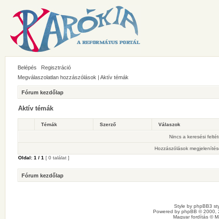
Belépés
Regisztráció
Megválaszolatlan hozzászólások
|
Aktív témák
Fórum kezdőlap
Aktív témák
Témák
Szerző
Válaszok
Nincs a keresési felté
Hozzászólások megjelenítés
Oldal:
1
/
1
[ 0 találat ]
Fórum kezdőlap
Style by
phpBB3 sty
Powered by
phpBB
© 2000, 
Magyar fordítás ©
M