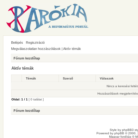
Belépés
Regisztráció
Megválaszolatlan hozzászólások
|
Aktív témák
Fórum kezdőlap
Aktív témák
Témák
Szerző
Válaszok
Nincs a keresési felté
Hozzászólások megjelenítés
Oldal:
1
/
1
[ 0 találat ]
Fórum kezdőlap
Style by
phpBB3 sty
Powered by
phpBB
© 2000, 
Magyar fordítás ©
M