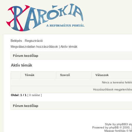
Belépés
Regisztráció
Megválaszolatlan hozzászólások
|
Aktív témák
Fórum kezdőlap
Aktív témák
Témák
Szerző
Válaszok
Nincs a keresési felté
Hozzászólások megjelenítés
Oldal:
1
/
1
[ 0 találat ]
Fórum kezdőlap
Style by
phpBB3 sty
Powered by
phpBB
© 2000, 
Magyar fordítás ©
M