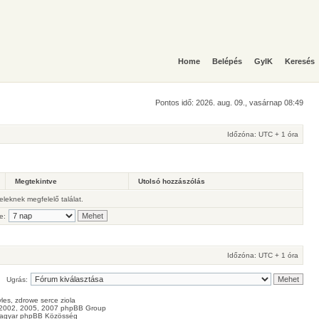
Home
Belépés
GyIK
Keresés
Pontos idő: 2026. aug. 09., vasárnap 08:49
Időzóna: UTC + 1 óra
Megtekintve
Utolsó hozzászólás
teleknek megfelelő találat.
e:
Időzóna: UTC + 1 óra
Ugrás:
les
, zdrowe
serce
ziola
2002, 2005, 2007 phpBB Group
agyar phpBB Közösség