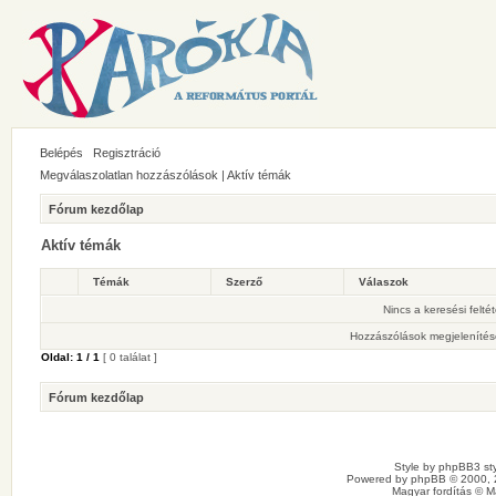
Belépés
Regisztráció
Megválaszolatlan hozzászólások
|
Aktív témák
Fórum kezdőlap
Aktív témák
Témák
Szerző
Válaszok
Nincs a keresési felté
Hozzászólások megjelenítés
Oldal:
1
/
1
[ 0 találat ]
Fórum kezdőlap
Style by
phpBB3 sty
Powered by
phpBB
© 2000, 
Magyar fordítás ©
M