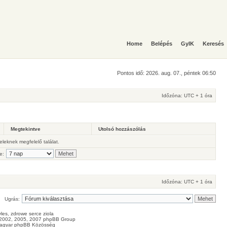
Home
Belépés
GyIK
Keresés
Pontos idő: 2026. aug. 07., péntek 06:50
Időzóna: UTC + 1 óra
Megtekintve
Utolsó hozzászólás
teleknek megfelelő találat.
e:
Időzóna: UTC + 1 óra
Ugrás:
les
, zdrowe
serce
ziola
2002, 2005, 2007 phpBB Group
agyar phpBB Közösség