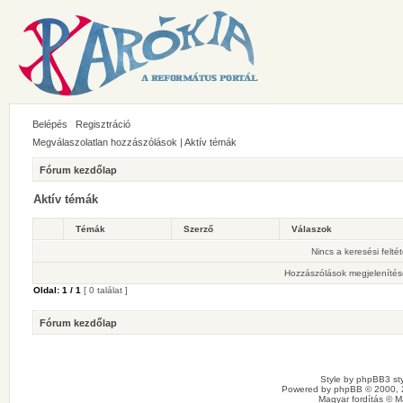
Belépés
Regisztráció
Megválaszolatlan hozzászólások
|
Aktív témák
Fórum kezdőlap
Aktív témák
Témák
Szerző
Válaszok
Nincs a keresési felté
Hozzászólások megjelenítés
Oldal:
1
/
1
[ 0 találat ]
Fórum kezdőlap
Style by
phpBB3 sty
Powered by
phpBB
© 2000, 
Magyar fordítás ©
M