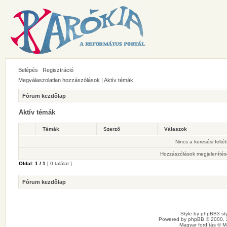
Belépés
Regisztráció
Megválaszolatlan hozzászólások
|
Aktív témák
Fórum kezdőlap
Aktív témák
Témák
Szerző
Válaszok
Nincs a keresési felté
Hozzászólások megjelenítés
Oldal:
1
/
1
[ 0 találat ]
Fórum kezdőlap
Style by
phpBB3 sty
Powered by
phpBB
© 2000, 
Magyar fordítás ©
M