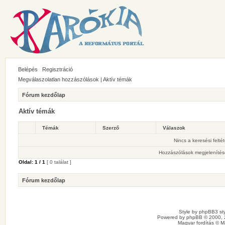
Belépés
Regisztráció
Megválaszolatlan hozzászólások
|
Aktív témák
Fórum kezdőlap
Aktív témák
Témák
Szerző
Válaszok
Nincs a keresési felté
Hozzászólások megjelenítés
Oldal:
1
/
1
[ 0 találat ]
Fórum kezdőlap
Style by
phpBB3 sty
Powered by
phpBB
© 2000, 
Magyar fordítás ©
M