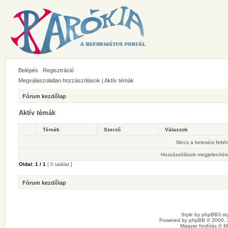
Belépés
Regisztráció
Megválaszolatlan hozzászólások
|
Aktív témák
Fórum kezdőlap
Aktív témák
Témák
Szerző
Válaszok
Nincs a keresési felté
Hozzászólások megjelenítés
Oldal:
1
/
1
[ 0 találat ]
Fórum kezdőlap
Style by
phpBB3 sty
Powered by
phpBB
© 2000, 
Magyar fordítás ©
M