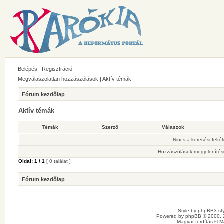
Belépés
Regisztráció
Megválaszolatlan hozzászólások
|
Aktív témák
Fórum kezdőlap
Aktív témák
Témák
Szerző
Válaszok
Nincs a keresési felté
Hozzászólások megjelenítés
Oldal:
1
/
1
[ 0 találat ]
Fórum kezdőlap
Style by
phpBB3 sty
Powered by
phpBB
© 2000, 
Magyar fordítás ©
M