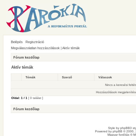
Belépés
Regisztráció
Megválaszolatlan hozzászólások
|
Aktív témák
Fórum kezdőlap
Aktív témák
Témák
Szerző
Válaszok
Nincs a keresési felté
Hozzászólások megjelenítés
Oldal:
1
/
1
[ 0 találat ]
Fórum kezdőlap
Style by
phpBB3 sty
Powered by
phpBB
© 2000, 
Magyar fordítás ©
M