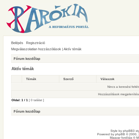
Belépés
Regisztráció
Megválaszolatlan hozzászólások
|
Aktív témák
Fórum kezdőlap
Aktív témák
Témák
Szerző
Válaszok
Nincs a keresési felté
Hozzászólások megjelenítés
Oldal:
1
/
1
[ 0 találat ]
Fórum kezdőlap
Style by
phpBB3 sty
Powered by
phpBB
© 2000, 
Magyar fordítás ©
M