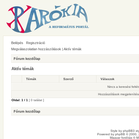
Belépés
Regisztráció
Megválaszolatlan hozzászólások
|
Aktív témák
Fórum kezdőlap
Aktív témák
Témák
Szerző
Válaszok
Nincs a keresési felté
Hozzászólások megjelenítés
Oldal:
1
/
1
[ 0 találat ]
Fórum kezdőlap
Style by
phpBB3 sty
Powered by
phpBB
© 2000, 
Magyar fordítás ©
M