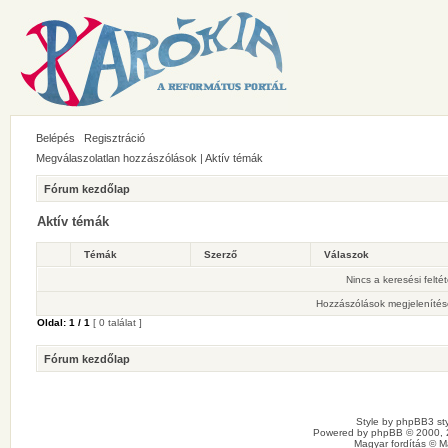
Belépés
Regisztráció
Megválaszolatlan hozzászólások
|
Aktív témák
Fórum kezdőlap
Aktív témák
Témák
Szerző
Válaszok
Nincs a keresési felté
Hozzászólások megjelenítés
Oldal:
1
/
1
[ 0 találat ]
Fórum kezdőlap
Style by
phpBB3 sty
Powered by
phpBB
© 2000, 
Magyar fordítás ©
M