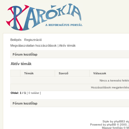
Belépés
Regisztráció
Megválaszolatlan hozzászólások
|
Aktív témák
Fórum kezdőlap
Aktív témák
Témák
Szerző
Válaszok
Nincs a keresési felté
Hozzászólások megjelenítés
Oldal:
1
/
1
[ 0 találat ]
Fórum kezdőlap
Style by
phpBB3 sty
Powered by
phpBB
© 2000, 
Magyar fordítás ©
M