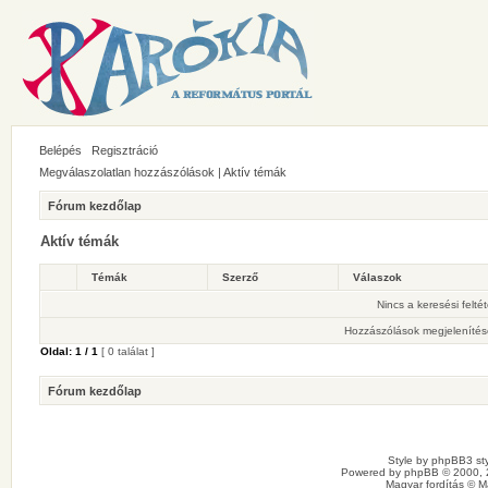
Belépés
Regisztráció
Megválaszolatlan hozzászólások
|
Aktív témák
Fórum kezdőlap
Aktív témák
Témák
Szerző
Válaszok
Nincs a keresési felté
Hozzászólások megjelenítés
Oldal:
1
/
1
[ 0 találat ]
Fórum kezdőlap
Style by
phpBB3 sty
Powered by
phpBB
© 2000, 
Magyar fordítás ©
M