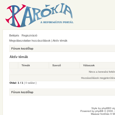
Belépés
Regisztráció
Megválaszolatlan hozzászólások
|
Aktív témák
Fórum kezdőlap
Aktív témák
Témák
Szerző
Válaszok
Nincs a keresési felté
Hozzászólások megjelenítés
Oldal:
1
/
1
[ 0 találat ]
Fórum kezdőlap
Style by
phpBB3 sty
Powered by
phpBB
© 2000, 
Magyar fordítás ©
M