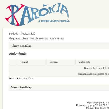
Belépés
Regisztráció
Megválaszolatlan hozzászólások
|
Aktív témák
Fórum kezdőlap
Aktív témák
Témák
Szerző
Válaszok
Nincs a keresési felté
Hozzászólások megjelenítés
Oldal:
1
/
1
[ 0 találat ]
Fórum kezdőlap
Style by
phpBB3 sty
Powered by
phpBB
© 2000, 
Magyar fordítás ©
M