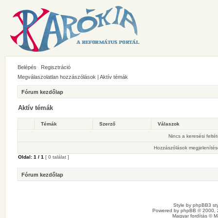
Belépés
Regisztráció
Megválaszolatlan hozzászólások
|
Aktív témák
Fórum kezdőlap
Aktív témák
Témák
Szerző
Válaszok
Nincs a keresési felté
Hozzászólások megjelenítés
Oldal:
1
/
1
[ 0 találat ]
Fórum kezdőlap
Style by
phpBB3 sty
Powered by
phpBB
© 2000, 
Magyar fordítás ©
M